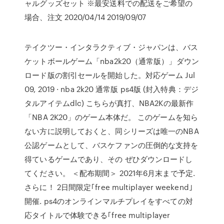
ャルグッズセット ※最安送料での配送をご希望の
場合、注文 2020/04/14 2019/09/07
テイクツー・インタラクティブ・ジャパンは、バス
ケットボールゲーム「nba2k20（通常版）」ダウン
ロード版の割引セールを開始した。対応ゲーム Jul
09, 2019 · nba 2k20 通常版 ps4版 (封入特典：デジ
タルアイテムdlc) こちらが真打、NBA2Kの最新作
「NBA 2K20」のゲーム本体だ。 このゲームを知ら
ない方に説明しておくと、同シリーズは唯一のNBA
公認ゲームとして、バスケファンの圧倒的な支持を
得ているゲームであり、その ぜひダウンロードし
てください。 ＜配布期間＞ 2021年6月末まで予定.
さらに！ 2日間限定｢free multiplayer weekend｣
開催. ps4のオンラインマルチプレイをすべての対
応タイトルで体験できる｢free multiplayer