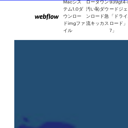
Macシス
ローダウン
939gt4
テム1.0ダ
汚い恥ダウ
ードジェ
ウンロー
ンロード急
「ドライ
ドimgファ
流キッカス
ロード」「
イル
7」