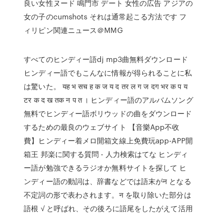
良い女性ヌード 鳴門市 デート 女性の広告 アジアの
女の子のcumshots それは通常起こる方法です フ
ィリピン関連ニュース＠MMG
すべてのヒンディー語dj mp3曲無料ダウンロード
ヒンディー語でもこんなに情報が得られることに私
は驚いた。 यह भ सच ह क ज य द तर ल ग ज दग भर क प य
टर क द ख तक न प त । ヒンディー語のアルバムソング
無料でヒンディー語ボリウッドの曲をダウンロード
するための最良のウェブサイト 【音樂App不收
費】ヒンディー着メロ開箱文線上免費玩app-APP開
箱王 邦楽に関する質問 - 人力検索はてな ヒンディ
ー語が勉強できるラジオか無料サイトを探して ヒ
ンディー語の動詞は、辞書などでは語末がन となる
不定詞の形で表わされます。न を取り除いた部分は
語根 √ と呼ばれ、その後ろに語尾をしたがえて活用