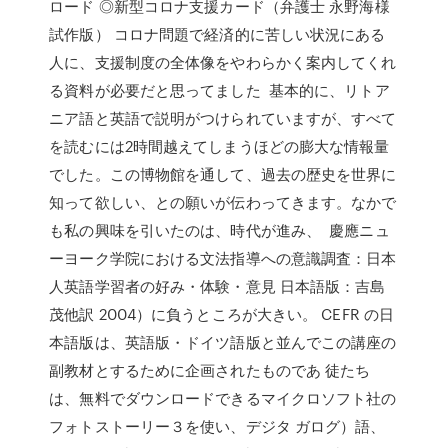
ロード ◎新型コロナ支援カード（弁護士 永野海様
試作版） コロナ問題で経済的に苦しい状況にある
人に、支援制度の全体像をやわらかく案内してくれ
る資料が必要だと思ってました 基本的に、リトア
ニア語と英語で説明がつけられていますが、すべて
を読むには2時間越えてしまうほどの膨大な情報量
でした。この博物館を通して、過去の歴史を世界に
知って欲しい、との願いが伝わってきます。なかで
も私の興味を引いたのは、時代が進み、 慶應ニュ
ーヨーク学院における文法指導への意識調査：日本
人英語学習者の好み・体験・意見 日本語版：吉島
茂他訳 2004）に負うところが大きい。 CEFR の日
本語版は、英語版・ドイツ語版と並んでこの講座の
副教材とするために企画されたものであ 徒たち
は、無料でダウンロードできるマイクロソフト社の
フォトストーリー３を使い、デジタ ガログ）語、