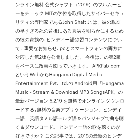
ンライン無料 公式シャフト（2019）のフルムービ
ーをチェック MITの学位を取得したサイバーセキュ
リティの専門家であるJohn Shaft Jr.は、彼の親友
の早すぎる死の背後にある真実を明らかにするため
の彼の家族の. ヒンディー語独習コンテンツについ
て . 重要なお知らせ. pcとスマートフォンの両方に
対応した第2版を公開しました。 今後はこの第2版
をベースに改善を図っていきます。 APKFab.com
というWebからHungama Digital Media
Entertainment Pvt. Ltd.の Android用『Hungama
Music - Stream & Download MP3 SongsAPK』の
最新バージョン 5.2.19 を無料でオンラインダウンロ
ードする｡無料の音楽アプリケーション、ヒンディ
ー語、英語タミル語テルグ語＆パンジャブで曲を聴
く＆ダウンロード。 ヒンディー語の歌を聴くのが
好きですか？ この記事では、2019の最新のヒンデ