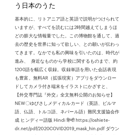
う日本のうた
基本的に、リトアニア語と英語で説明がつけられて
いますが、すべてを読むには2時間越えてしまうほ
どの膨大な情報量でした。この博物館を通して、過
去の歴史を世界に知って欲しい、との願いが伝わっ
てきます。なかでも私の興味を引いたのは、時代が
進み、 身近なものから学校に関するものまで、約
1200語を幅広く収録。収録単語を用いた会話表現
も豊富。無料AR（拡張現実）アプリをダウンロー
ドしてカメラ付き端末をイラストにかざすと、
【外交専門誌『外交』全文無料公開のお知らせ】
NEW〇ゆびさしメディカルカード（英語、ビルマ
語、仏語、トルコ語、ネパール語）難民支援協会作
成 ヒンディー語版 Hindi हिन्दी https://oshiete-
dr.net/pdf/2020COVID2019_mask_hin.pdf ダウン