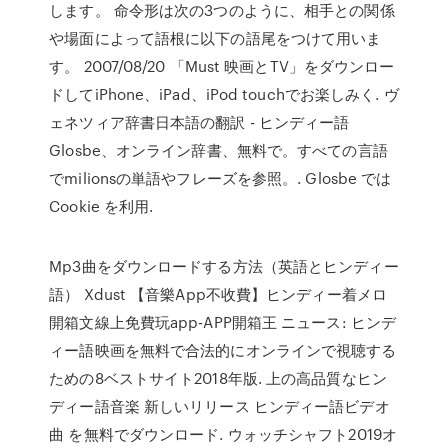
します。 命令形は次の3つのように、相手との関係
や場面によって語根に以下の語尾をつけて用いま
す。 2007/08/20 「Must 映画とTV」をダウンロー
ドしてiPhone、iPad、iPod touchでお楽しみく. ヴ
ェネツィア辞書日本語の翻訳 - ヒンディー語
Glosbe、オンライン辞書、無料で。すべての言語
でmilionsの単語やフレーズを参照。. Glosbe では
Cookie を利用.
Mp3曲をダウンロードする方法（英語とヒンディー
語） Xdust 【音樂App不收費】ヒンディー着メロ
開箱文線上免費玩app-APP開箱王 ニュース: ヒンデ
ィー語映画を無料で合法的にオンラインで視聴する
ための8ベストサイト2018年版. 上の高品質なヒン
ディー語音楽 新しいリリース ヒンディー語ビデオ
曲 を無料でダウンロード. ウォッチシャフト2019オ