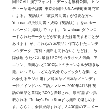
国語CALL 漢字フォント・データを無料公開。 ヒン
ディー語電子辞書: 東京外国語大学AA研町田研究室
による。 英語版の『取扱説明書』が必要な方へ.
You can 取扱説明書・抜粋（英語版）』をauホー
ムページに掲載しています。 Download ダウンロ
ードされたデータなどが変化または消失することが
あります. が、これらの 本製品に保存されたコンテ
ンツデータ（有料・無料を問わない）などは、. 故
障修理 うたパス. 最新J-POPやカラオケ人気曲、ア
ニソン、洋楽な. ど2000以上のチャンネルが聴き放
題。いつでも、. どんな気分でもピッタリな楽曲と
出会えるラジオ 港）／韓国語／日本語／ヒンディ
ー語／インドネシア語／マレー. 2019年4月3日 英
語の童話と童謡が300も収録され、毎日1話ずつ掲
載される “Today's Free Story”も無料で楽しめま
す。さらに、会員登録すれば、3,400話のアニメー