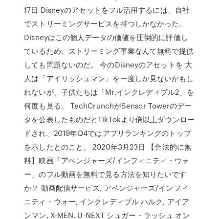
17日 Disneyのアセットをフル活用するには、自社
でストリーミングサービスを持つしかなかった。
Disneyはこの個人データの価値を圧倒的に評価し
ているため、ストリーミング事業なんて無料で提供
しても問題ないのだ。 今のDisneyのアセットを 大
人は「アイリッシュマン」を一度しか見ないかもし
れないが、子供たちは「Mr.インクレディブル2」を
何度も見る。 TechCrunchがSensor Towerのデー
タを公表したものだとTikTokより倍以上ダウンロー
ドされ、2019年Q4ではアプリランキングのトップ
を示したとのこと。 2020年3月23日 【合法的に無
料】映画「アベンジャーズ/インフィニティ・ウォ
ー」のフル動画を無料で見る方法を知りたいです
か？ 動画配信サービス, アベンジャーズ/インフィ
ニティ・ウォー, インクレディブル ハルク, アイア
ンマン, X-MEN. U-NEXT シュガー・ラッシュ オン