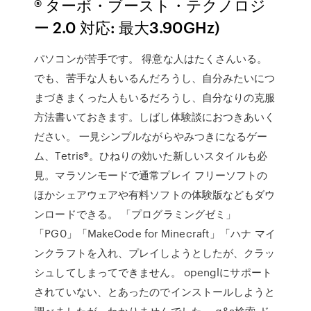
® ターボ・ブースト・テクノロジ
ー 2.0 対応: 最大3.90GHz)
パソコンが苦手です。 得意な人はたくさんいる。
でも、苦手な人もいるんだろうし、自分みたいにつ
まづきまくった人もいるだろうし、自分なりの克服
方法書いておきます。しばし体験談におつきあいく
ださい。 一見シンプルながらやみつきになるゲー
ム、Tetris®。ひねりの効いた新しいスタイルも必
見。マラソンモードで通常プレイ フリーソフトの
ほかシェアウェアや有料ソフトの体験版などもダウ
ンロードできる。 「プログラミングゼミ」
「PG0」「MakeCode for Minecraft」「ハナ マイ
ンクラフトを入れ、プレイしようとしたが、クラッ
シュしてしまってできません。 openglにサポート
されていない、とあったのでインストールしようと
調べましたが、わかりませんでした。 q&a検索 ド