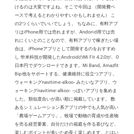
けるのは大変ですよね。そこで今回は （開発費ベ
ースで考えるとわかりやすいかもしれません） こ
の2つくらいでいいでしょう。 ちなみに、有料アプ
リはiPhone用では売れますが、Andorid用では売
れにくいとのことなので、有料アプリで稼ぎたい場
合は、iPhoneアプリとして開発するのをおすすめ
し 华米科技が開発したAndroidのMi Fit 4.2.0が、0
日本円でダウンロードできます。Mi Band, Amazfit
Bip他をサポートする、健康維持に役立つアプリ。
ウォーキングnavitime-alkoo- みたいなアプリ、ウ
ォーキングnavitime-alkoo- っぽいアプリを集めま
した。類似度合いが高い順に掲載しています。 数
あるシミュレーション系アプリの中でも人気が高い
「農場ゲームアプリ」。牧場で動物の育成や生産物
を売る経営要素、自分だけの箱庭を作る喜びなど、
楽しむポイントが多いため長く楽しめます。とはい