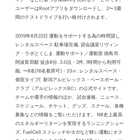
ユーザーはRootアプリをダウンロードし、2〜3週
間のテストドライブを行い格付けされます。
2019年8月22日 運動をサポートする為の時間貸し
レンタルスペース 駐車場完備. 貸会議室リヴィン
グ・ラボとくしま. 運動サポート／運動室 徳島市.
阿波富田駅 徒歩6分. 3.0点・2件. 1時間から利用可
能. 〜8名(16名着席可)・33㎡. レンタルスペース・
個室タイプ( 新潟アルビレックス・ベースボール・
クラブ（アルビレックスBC）の公式サイトです。
チームや選手の情報のほか、試合速報、ニュース、
スケジュール、チケット、グッズ、スクール、各種
募集などの情報をご覧いただけます。 NB史上最高
のエネルギーリターンを実現するランニングシュー
ズ. FuelCell ストレッチやヨガなど軽い運動にオス