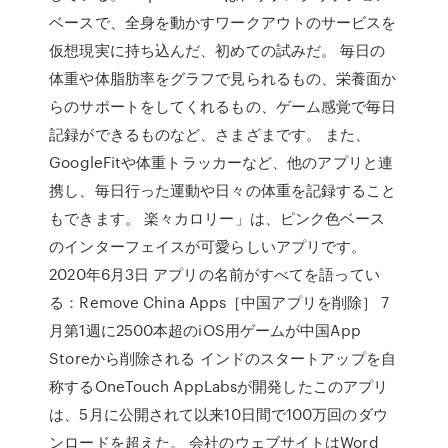
ベースで、全身を動かすワークアウトのサービスを
仮想現実に持ち込んだ、初めての試みだ。 毎日の
体重や体脂肪率をグラフで見られるもの、栄養面か
らのサポートをしてくれるもの、ゲーム感覚で毎日
記録ができるものなど、さまざまです。 また、
GoogleFitや体重トラッカーなど、他のアプリと連
携し、毎日行った運動や日々の体重を記録すること
もできます。 楽々カロリー」は、ピンク色ベース
のインターフェイスが可愛らしいアプリです。
2020年6月3日 アプリの名前がすべてを語ってい
る：Remove China Apps［中国アプリを削除］ 7
月第1週に2500本超のiOS用ゲームが中国App
Storeから削除される インドのスタートアップを自
称するOneTouch AppLabsが開発したこのアプリ
は、5月に公開されて以来10日間で100万回のダウ
ンロードを超えた。 会社のウェブサイトはWord