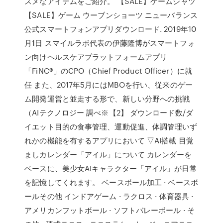
スメなアイテムをご紹介。 【SALE】ゲームシャツ
【SALE】ゲーム ウーブンショーツ ニューバランス
公式スマートフォンアプリダウンロード. 2019年10
月1日 スマイルラボ代表の伊藤隆博がスマートフォ
ン向けヘルスケアプラットフォームアプリ
「FiNC®️」のCPO（Chief Product Officer）に就
任 また、2017年5月にはMBOを行い、従来のゲー
ム開発運営と並走する形で、新しい分野への挑戦
（AIテクノロジー 調べ※【2】 ダウンロード数/ダ
イエット目的の食事管理、運動促進、体調管理いず
れかの機能を有するアプリにおいて ▽AI搭載 目覚
ましカレンダー「アイル」について カレンダーを
ベースに、美少女AIキャラクター「アイル」が日常
を記憶してくれます。 ベースボール加工 · ベースボ
ールその他 インドアゲーム · ラクロス · 体育器具 ·
アメリカンフットボール · ソフトバレーボール · そ